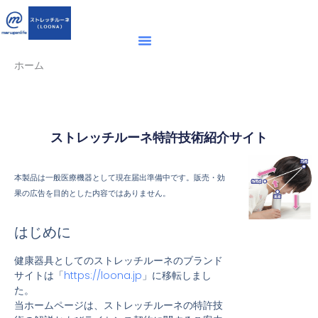
内
容
を
ス
ホーム
キ
ッ
プ
ストレッチルーネ特許技術紹介サイト
本製品は一般医療機器として現在届出準備中です。販売・効
果の広告を目的とした内容ではありません。
はじめに
健康器具としてのストレッチルーネのブランド
サイトは「
https://loona.jp
」に移転しまし
た。
当ホームページは、ストレッチルーネの特許技