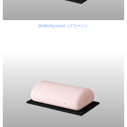
StretchLoona（グリーン）