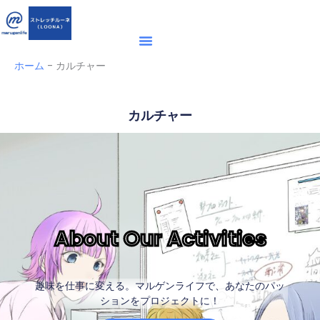
内
容
を
ス
ホーム
-
カルチャー
キ
ッ
カルチャー
プ
About Our Activities
趣味を仕事に変える。マルゲンライフで、あなたのパッ
ションをプロジェクトに！