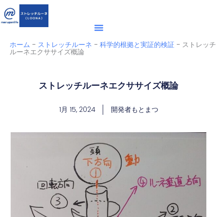
内
容
を
ス
ホーム
-
ストレッチルーネ
-
科学的根拠と実証的検証
-
ストレッチ
ルーネエクササイズ概論
キ
ッ
プ
ストレッチルーネエクササイズ概論
1月 15, 2024
開発者もとまつ