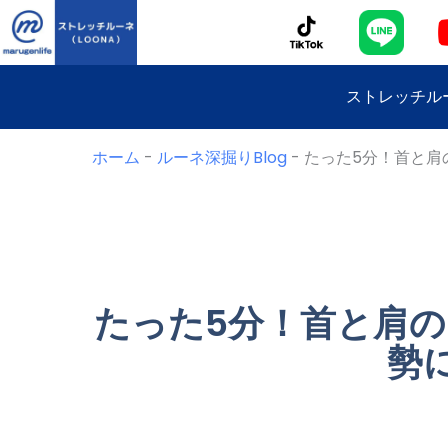
内
容
を
ス
ストレッチル
キ
ッ
プ
ホーム
-
ルーネ深掘りBlog
-
たった5分！首と肩
たった5分！首と肩
勢